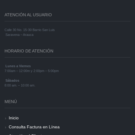
ATENCIÓN AL USUARIO
Calle 30 No. 15-30 Barrio San Luis
Saravena – Arauca
HORARIO DE ATENCIÓN
Lunes a Viernes
7:00am – 12:00m y 2:00pm – 5:00pm
Sábados
8:00 am. – 10:00 am.
MENÚ
Inicio
Consulta Factura en Línea