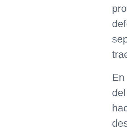
pro
def
sep
tra
En 
del
hac
des