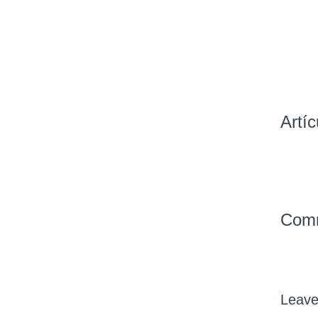
Artí
Com
Leav