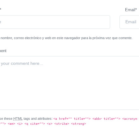
*
Email
*
nombre, correo electrónico y web en este navegador para la próxima vez que comente.
ent
se these
HTML
tags and attributes:
<a href="" title=""> <abbr title=""> <acronym 
=""> <em> <i> <q cite=""> <s> <strike> <strong>