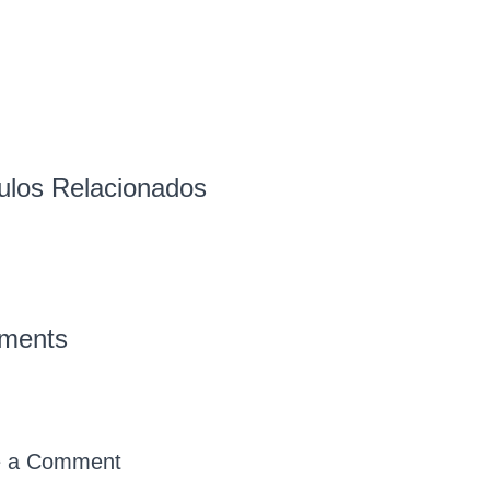
culos Relacionados
ments
e a
Comment