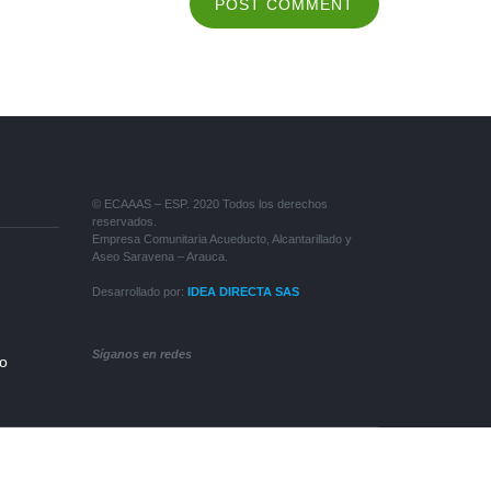
© ECAAAS – ESP. 2020 Todos los derechos
reservados.
Empresa Comunitaria Acueducto, Alcantarillado y
Aseo Saravena – Arauca.
Desarrollado por:
IDEA DIRECTA SAS
Síganos en redes
so