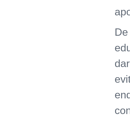
apo
De 
edu
dar
evi
end
con