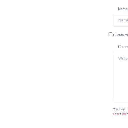
Name
Guarda mi 
Comm
You may u
datetime