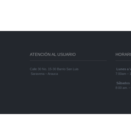
ATENCIÓN AL USUARIO
HORARI
Calle 30 No. 15-30 Barrio San Luis
Lunes a V
Saravena – Arauca
7:00am – 
Sábados
8:00 am. –