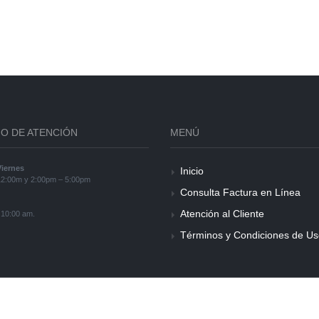
O DE ATENCIÓN
MENÚ
iernes
Inicio
12:00m y 2:00pm – 5:00pm
Consulta Factura en Línea
Atención al Cliente
 10:00 am.
Términos y Condiciones de U