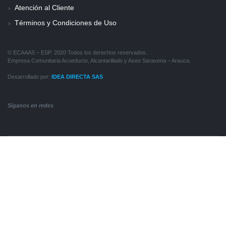
Atención al Cliente
Términos y Condiciones de Uso
© ECAAAS – ESP. 2020 Todos los derechos reservados.
Empresa Comunitaria Acueducto, Alcantarillado y Aseo Saravena – Arauca.
Desarrollado por:
IDEA DIRECTA SAS
Síganos en redes