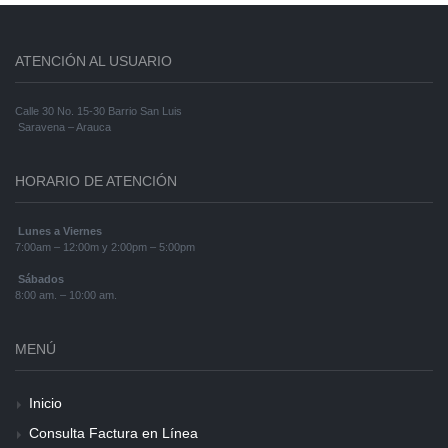
ATENCIÓN AL USUARIO
Calle 30 No. 15-30 Barrio San Luis
Saravena – Arauca
HORARIO DE ATENCIÓN
Lunes a Viernes
7:00am – 12:00m y 2:00pm – 5:00pm
Sábados
8:00 am. – 10:00 am.
MENÚ
Inicio
Consulta Factura en Línea